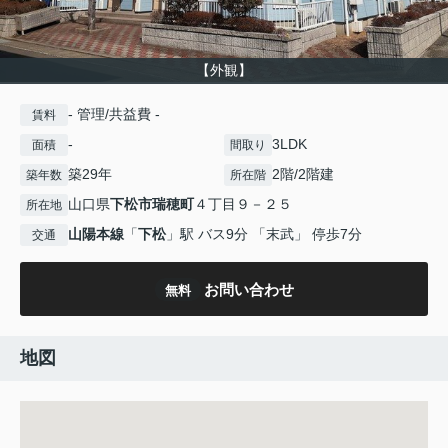
【外観】
- 管理/共益費 -
賃料
-
3LDK
面積
間取り
築29年
2階/2階建
築年数
所在階
山口県
下松市
瑞穂町
４丁目９－２５
所在地
山陽本線
「
下松
」駅 バス9分 「末武」 停歩7分
交通
お問い合わせ
無料
地図