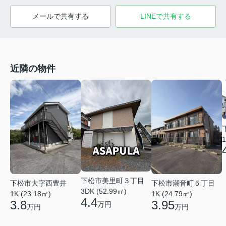
メールで共有する
LINEで共有する
近隣の物件
1
下松市美里町３丁目
下松市大字西豊井
下松市潮音町５丁目
3DK (52.99㎡)
1K (23.18㎡)
1K (24.79㎡)
4.4
3.8
3.95
万円
万円
万円