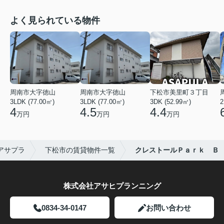
よく見られている物件
周南市大字徳山
周南市大字徳山
下松市美里町３丁目
3LDK (77.00㎡)
3LDK (77.00㎡)
3DK (52.99㎡)
2
4
4.5
4.4
万円
万円
万円
アサプラ
下松市の賃貸物件一覧
クレストールＰａｒｋ Ｂ
株式会社アサヒプランニング
0834-34-0147
お問い合わせ