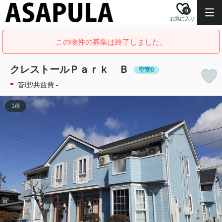
0
お気に入り
この物件の募集は終了しました。
クレストールＰａｒｋ Ｂ
空室0
-
管理/共益費 -
1
/
8