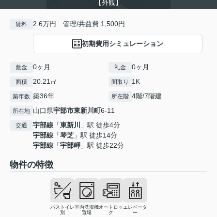
【外観】
2.6万円 管理/共益費 1,500円
賃料
初期費用シミュレーション
0ヶ月
0ヶ月
敷金
礼金
20.21㎡
1K
面積
間取り
築36年
4階/7階建
築年数
所在階
山口県
宇部市
東新川町
6-11
所在地
宇部線
「
東新川
」駅 徒歩4分
交通
宇部線
「
琴芝
」駅 徒歩14分
宇部線
「
宇部岬
」駅 徒歩22分
物件の特徴
バストイレ
室内洗濯機
オートロッ
エレベータ
別
置場
ク
ー