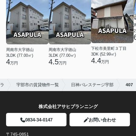
2
下松市美里町３丁目
周南市大字徳山
周南市大字徳山
3DK (52.99㎡)
3LDK (77.00㎡)
3LDK (77.00㎡)
4.4
4
4.5
万円
万円
万円
ラ
宇部市の賃貸物件一覧
日神パレステージ宇部
407
株式会社アサヒプランニング
0834-34-0147
お問い合わせ
〒745-0851