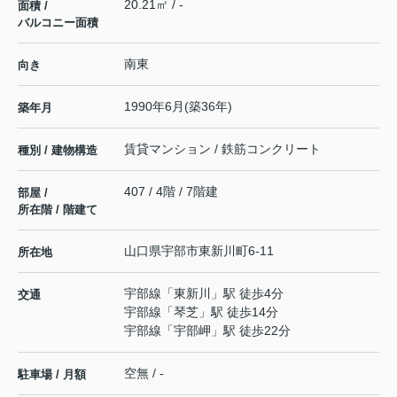
20.21㎡ / -
面積 /
バルコニー面積
南東
向き
1990年6月(築36年)
築年月
賃貸マンション / 鉄筋コンクリート
種別 / 建物構造
407 / 4階 / 7階建
部屋 /
所在階 / 階建て
山口県
宇部市
東新川町
6-11
所在地
宇部線
「
東新川
」駅 徒歩4分
交通
宇部線
「
琴芝
」駅 徒歩14分
宇部線
「
宇部岬
」駅 徒歩22分
空無 / -
駐車場 / 月額