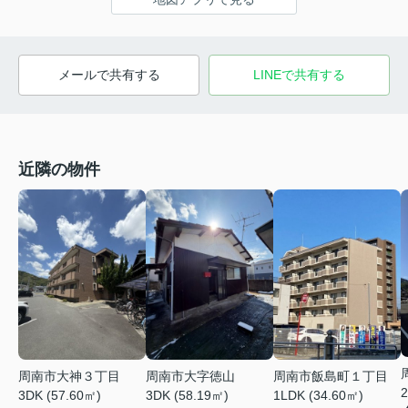
メールで共有する
LINEで共有する
近隣の物件
周南市大神３丁目
周南市大字徳山
周南市飯島町１丁目
2
3DK (57.60㎡)
3DK (58.19㎡)
1LDK (34.60㎡)