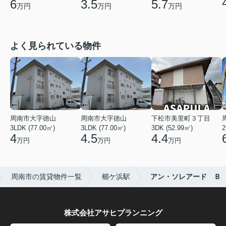
6
3.5
5.7
万円
万円
万円
よく見られている物件
周南市大字徳山
周南市大字徳山
下松市美里町３丁目
3LDK (77.00㎡)
3LDK (77.00㎡)
3DK (52.99㎡)
2
4
4.5
4.4
万円
万円
万円
周南市の賃貸物件一覧
櫛ケ浜駅
アン・ソレアード Ｂ
株式会社アサヒプランニング