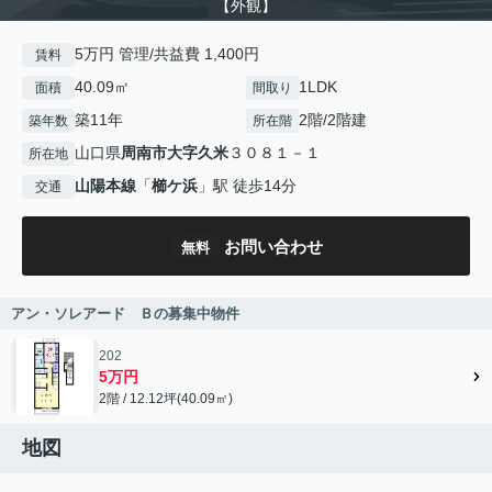
【外観】
5万円 管理/共益費 1,400円
賃料
40.09㎡
1LDK
面積
間取り
築11年
2階/2階建
築年数
所在階
山口県
周南市
大字久米
３０８１－１
所在地
山陽本線
「
櫛ケ浜
」駅 徒歩14分
交通
お問い合わせ
無料
アン・ソレアード Ｂの募集中物件
202
5万円
2階 / 12.12坪(40.09㎡)
地図