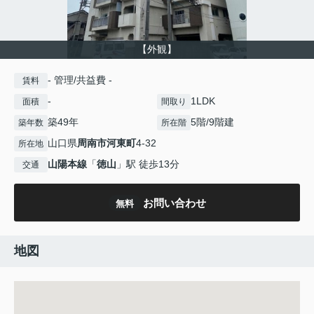
【外観】
- 管理/共益費 -
賃料
-
1LDK
面積
間取り
築49年
5階/9階建
築年数
所在階
山口県
周南市
河東町
4-32
所在地
山陽本線
「
徳山
」駅 徒歩13分
交通
お問い合わせ
無料
地図