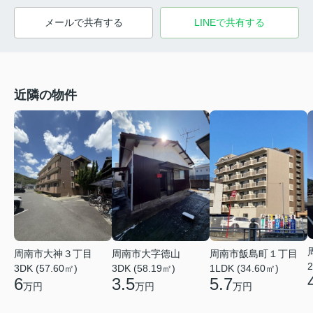
メールで共有する
LINEで共有する
近隣の物件
周南市大神３丁目
周南市大字徳山
周南市飯島町１丁目
2
3DK (57.60㎡)
3DK (58.19㎡)
1LDK (34.60㎡)
6
3.5
5.7
万円
万円
万円