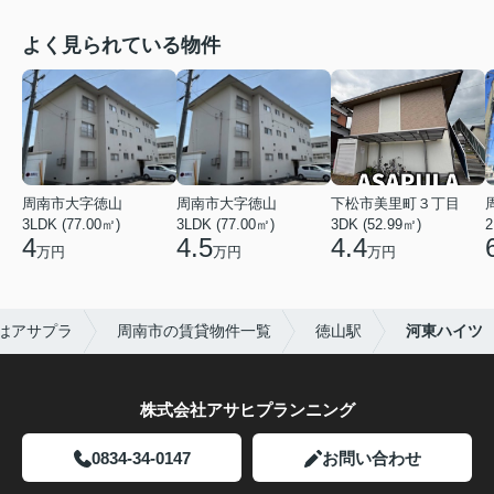
よく見られている物件
周南市大字徳山
周南市大字徳山
下松市美里町３丁目
3LDK (77.00㎡)
3LDK (77.00㎡)
3DK (52.99㎡)
2
4
4.5
4.4
万円
万円
万円
はアサプラ
周南市の賃貸物件一覧
徳山駅
河東ハイツ
株式会社アサヒプランニング
0834-34-0147
お問い合わせ