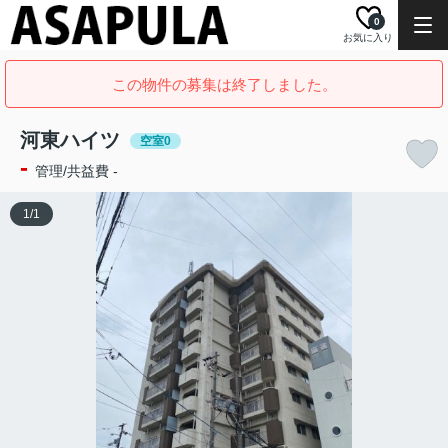
0
お気に入り
この物件の募集は終了しました。
河東ハイツ
空室0
-
管理/共益費 -
1
/
1