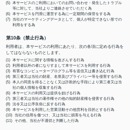
(5) 本サービスのご利用においてのお問い合わせ・発生したトラブル
等に対して、当社よりご連絡させていただく為
(6) 本サービスを円滑に運営する為に一定期間の保管をする為
(7) 当社のマーケティングデータとして、個人が特定できない形での
利用をする為
第10条（禁止行為）
利用者は、本サービスの利用にあたり、次の各項に定める行為を
してはならないものとします。
(1) 本サービスに関する情報を改ざんする行為
(2) 利用者以外の者になりすまして本サービスを利用する行為
(3) 有害なコンピュータープログラム等を送信又は書き込む行為
(4) 第三者又は当社の財産、名誉及びプライバシー等を侵害する行為
(5) 本人の同意を得ることなく又は詐欺的な手段により第三者又は当
社の個人情報を収集する行為
(6) 本サービスの利用又は提供を妨げる行為
(7) 第三者又は当社の著作権その他の知的財産権を侵害する行為
(8) 法令又は公序良俗に反する行為
(9) 本サービスを利用した営業活動その他営利を目的とする行為
(10) 当社の信用を傷つけ、又は当社に損害を与える行為
(11) その他、当社が不適切と判断した行為