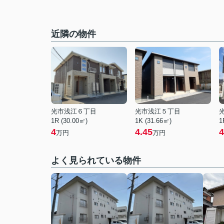
近隣の物件
光市浅江６丁目
光市浅江５丁目
1R (30.00㎡)
1K (31.66㎡)
1
4
4.45
4
万円
万円
よく見られている物件