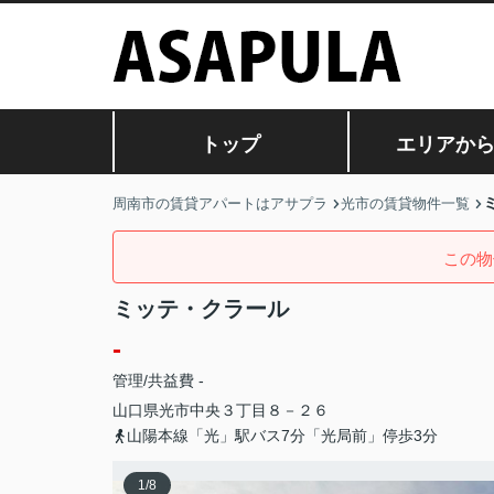
トップ
エリアか
周南市の賃貸アパートはアサプラ
光市の賃貸物件一覧
この物
ミッテ・クラール
-
管理/共益費 -
山口県
光市
中央
３丁目８－２６
山陽本線「光」駅バス7分「光局前」停歩3分
1
/
8