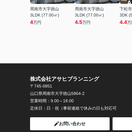
周南市大字徳山
周南市大字徳山
下松市
3LDK (77.00㎡)
3LDK (77.00㎡)
3DK (
4
4.5
4.4
万円
万円
万
株式会社アサヒプランニング
〒745-0851
山口県周南市大字徳山5864-2
営業時間：
9.00～18.00
定休日：
日・祝（事前連絡で休みの日も対応可
お問い合わせ