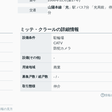
2008年12月(築17年)
築年
山陽本線
「
光
」駅 バス7分 「光局前」 停
交通
分
ミッテ・クラールの詳細情報
設備条件
駐輪場
CATV
防犯カメラ
設備(その他)
-
用途地域
商業
募集戸数 / 総戸数
- / -
取引態様
仲介
情報
情報の見方