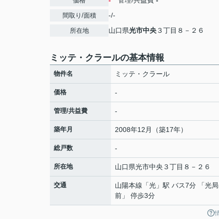
-
管理/共益費
-
価格
-/-
間取り/面積
山口県
光市
中央
３丁目８－２６
所在地
ミッテ・クラールの基本情報
物件名
ミッテ・クラール
価格
-
管理/共益費
-
築年月
2008年12月（築17年）
総戸数
-
所在地
山口県
光市
中央
３丁目８－２６
交通
山陽本線
「
光
」駅 バス7分 「光局
前」 停歩3分