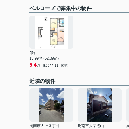
ベルローズで募集中の物件
2階
15.99坪 (52.89㎡)
5.4
万円(3377.11円/坪)
近隣の物件
周南市大神３丁目
周南市大字徳山