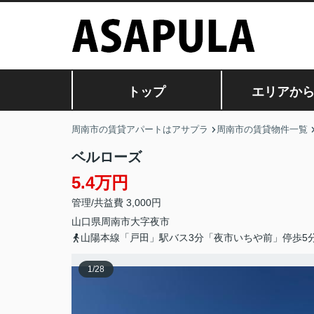
トップ
エリアか
周南市の賃貸アパートはアサプラ
周南市の賃貸物件一覧
ベルローズ
5.4万円
管理/共益費 3,000円
山口県
周南市
大字夜市
山陽本線「戸田」駅バス3分「夜市いちや前」停歩5
1
/
28