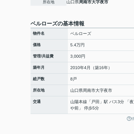
山口県
周南市
大字夜市
所在地
ベルローズの基本情報
物件名
ベルローズ
価格
5.4万円
管理/共益費
3,000円
築年月
2010年4月（築16年）
総戸数
8戸
所在地
山口県
周南市
大字夜市
交通
山陽本線
「
戸田
」駅 バス3分 「
や前」 停歩5分