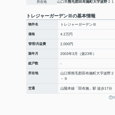
山口県
熊毛郡田布施町
大字波野
２１
所在地
トレジャーガーデンⅢの基本情報
物件名
トレジャーガーデンⅢ
価格
4.2万円
管理/共益費
2,000円
築年月
2003年3月（築23年）
総戸数
-
所在地
山口県
熊毛郡田布施町
大字波野
２
－９
交通
山陽本線
「
田布施
」駅 徒歩17分