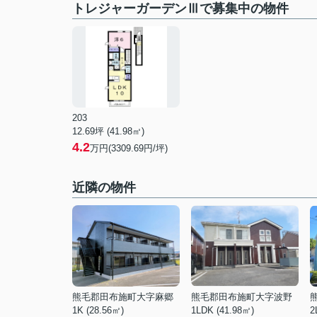
トレジャーガーデンⅢで募集中の物件
203
12.69坪 (41.98㎡)
4.2
万円(3309.69円/坪)
近隣の物件
熊毛郡田布施町大字麻郷
熊毛郡田布施町大字波野
1K (28.56㎡)
1LDK (41.98㎡)
2