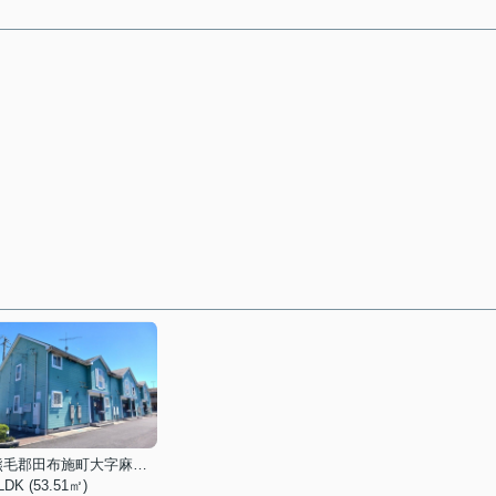
熊毛郡田布施町大字麻郷奥
LDK (53.51㎡)