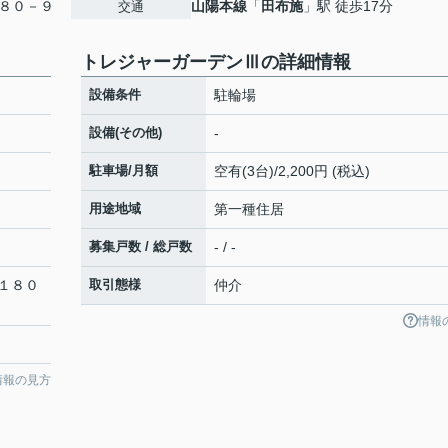
８０－９
山陽本線
「
田布施
」駅 徒歩17分
交通
トレジャーガーデンⅢの詳細情報
設備条件
駐輪場
設備(その他)
-
駐車場/月額
空有(3台)/2,200円 (税込)
用途地域
第一種住居
募集戸数 / 総戸数
- / -
１８０
取引態様
仲介
情報
情報の見方