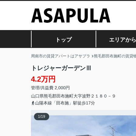
トップ
エリアか
周南市の賃貸アパートはアサプラ
熊毛郡田布施町の賃貸
トレジャーガーデンⅢ
4.2万円
管理/共益費 2,000円
山口県
熊毛郡田布施町
大字波野
２１８０－９
山陽本線「田布施」駅徒歩17分
1
/
19