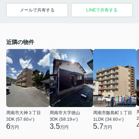
メールで共有する
LINEで共有する
近隣の物件
周南市大神３丁目
周南市大字徳山
周南市飯島町１丁目
2
3DK (57.60㎡)
3DK (58.19㎡)
1LDK (34.60㎡)
6
3.5
5.7
万円
万円
万円