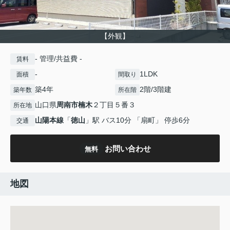
【外観】
- 管理/共益費 -
賃料
-
1LDK
面積
間取り
築4年
2階/3階建
築年数
所在階
山口県
周南市
楠木
２丁目５番３
所在地
山陽本線
「
徳山
」駅 バス10分 「扇町」 停歩6分
交通
お問い合わせ
無料
地図