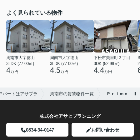
よく見られている物件
周南市大字徳山
周南市大字徳山
下松市美里町３丁目
3LDK (77.00㎡)
3LDK (77.00㎡)
3DK (52.99㎡)
2
4
4.5
4.4
万円
万円
万円
アパートはアサプラ
周南市の賃貸物件一覧
Ｐｒｉｍｏ Ⅱ
株式会社アサヒプランニング
0834-34-0147
お問い合わせ