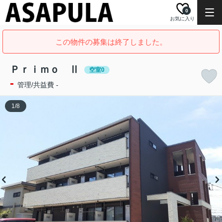
0
お気に入り
この物件の募集は終了しました。
Ｐｒｉｍｏ Ⅱ
空室0
-
管理/共益費 -
1
/
8