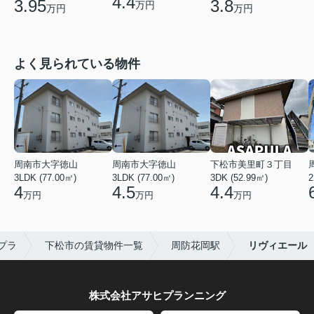
4.4
3.95
3.8
万円
万円
万円
よく見られている物件
周南市大字徳山
周南市大字徳山
下松市美里町３丁目
3LDK (77.00㎡)
3LDK (77.00㎡)
3DK (52.99㎡)
2
4
4.5
4.4
万円
万円
万円
プラ
下松市の賃貸物件一覧
周防花岡駅
リヴィエール
株式会社アサヒプランニング