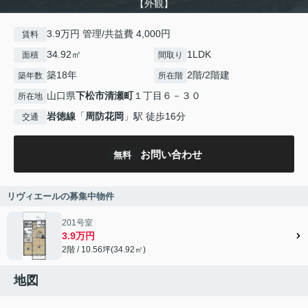
【外観】
3.9万円 管理/共益費 4,000円
賃料
34.92㎡
1LDK
面積
間取り
築18年
2階/2階建
築年数
所在階
山口県
下松市
清瀬町
１丁目６－３０
所在地
岩徳線
「
周防花岡
」駅 徒歩16分
交通
お問い合わせ
無料
リヴィエールの募集中物件
201号室
3.9万円
2階 / 10.56坪(34.92㎡)
地図