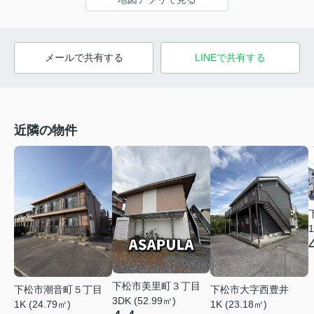
メールで共有する
LINEで共有する
近隣の物件
1
下松市美里町３丁目
下松市潮音町５丁目
下松市大字西豊井
3DK (52.99㎡)
1K (24.79㎡)
1K (23.18㎡)