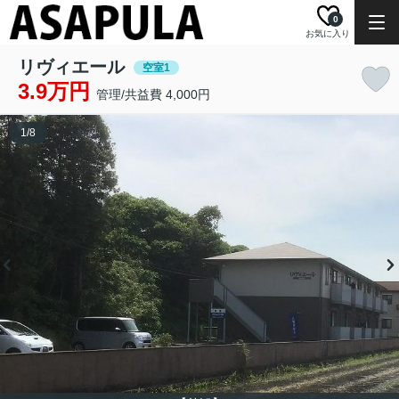
0
お気に入り
リヴィエール
空室1
3.9万円
管理/共益費 4,000円
1
/
8