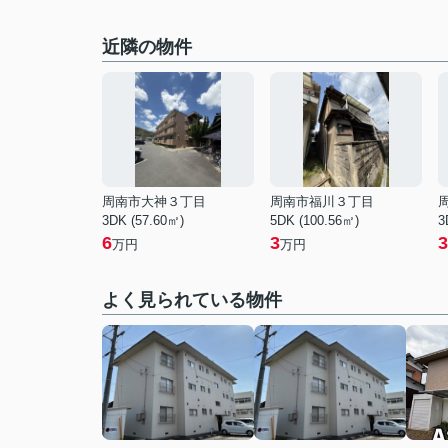
近隣の物件
周南市大神３丁目
周南市福川３丁目
3DK (57.60㎡)
5DK (100.56㎡)
3
6
3
3
万円
万円
よく見られている物件