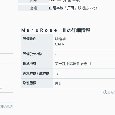
2002年1月(築24年)
築年
山陽本線
「
戸田
」駅 徒歩22分
交通
ＭｅｒｕＲｏｓｅ Ⅲの詳細情報
設備条件
駐輪場
CATV
設備(その他)
-
用途地域
第一種中高層住居専用
募集戸数 / 総戸数
- / -
取引態様
仲介
１
情報
情報の見方