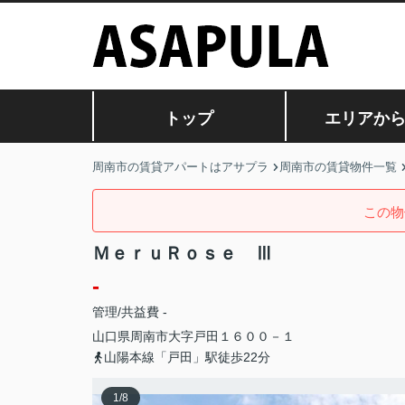
トップ
エリアか
周南市の賃貸アパートはアサプラ
周南市の賃貸物件一覧
この物
ＭｅｒｕＲｏｓｅ Ⅲ
-
管理/共益費 -
山口県
周南市
大字戸田
１６００－１
山陽本線「戸田」駅徒歩22分
1
/
8