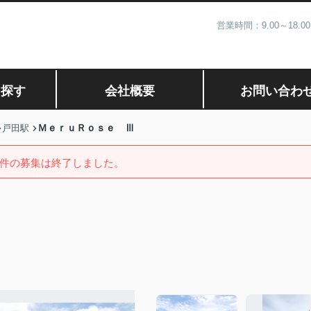
営業時間：9.00～1
ら探す
会社概要
お問い合わ
ＭｅｒｕＲｏｓｅ Ⅲ
戸田駅
件の募集は終了しました。