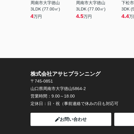
周南市大字徳山
周南市大字徳山
下松市
3LDK (77.00㎡)
3LDK (77.00㎡)
3DK (
4
4.5
4.4
万円
万円
万
株式会社アサヒプランニング
〒745-0851
山口県周南市大字徳山5864-2
営業時間：
9.00～18.00
定休日：
日・祝（事前連絡で休みの日も対応可
お問い合わせ