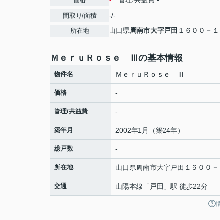
-
管理/共益費
-
価格
-/-
間取り/面積
山口県
周南市
大字戸田
１６００－１
所在地
ＭｅｒｕＲｏｓｅ Ⅲの基本情報
物件名
ＭｅｒｕＲｏｓｅ Ⅲ
価格
-
管理/共益費
-
築年月
2002年1月（築24年）
総戸数
-
所在地
山口県
周南市
大字戸田
１６００－
交通
山陽本線
「
戸田
」駅 徒歩22分