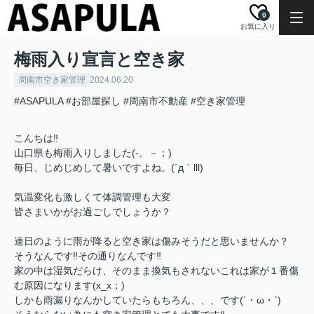
0
お気に入り
梅雨入り宣言と空き家
周南市空き家管理
2024.06.20
#ASAPULA
#お部屋探し
#周南市不動産
#空き家管理
こんちは‼
山口県も梅雨入りしました(-。－；)
毎日、じめじめして暑いですよね。(´д｀lll)
気温変化も激しくて体調管理も大変
皆さまいかがお過ごしでしょうか？
連日のように雨が降ると空き家は傷みそうだと思いませんか？
そうなんです‼その通りなんです‼
家の中は湿気だらけ、そのまま換気もされないこれは家が１番傷
む原因になります(x_x；)
しかも雨漏りなんかしていたらもちろん、、、です(´・ω・`)