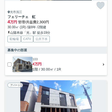
光市浅江
フェリーチェ 虹
4
万円
管理/共益費2,300円
30.00㎡ (1R) /築8年 /2階建
山陽本線「光」駅 徒歩19分
駐輪場
CATV
公共下水
募集中の部屋
103
4万円
1階 / 30.00㎡ / 1R
アパート