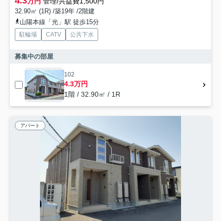
4.3
万円
管理/共益費1,500円
32.90㎡ (1R) /築19年 /2階建
山陽本線「光」駅 徒歩15分
駐輪場
CATV
公共下水
募集中の部屋
102
4.3万円
1階 / 32.90㎡ / 1R
アパート