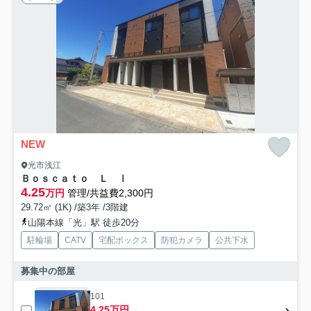
NEW
光市浅江
Ｂｏｓｃａｔｏ Ｌ Ⅰ
4.25
万円
管理/共益費2,300円
29.72㎡ (1K) /築3年 /3階建
山陽本線「光」駅 徒歩20分
駐輪場
CATV
宅配ボックス
防犯カメラ
公共下水
募集中の部屋
101
4.25万円