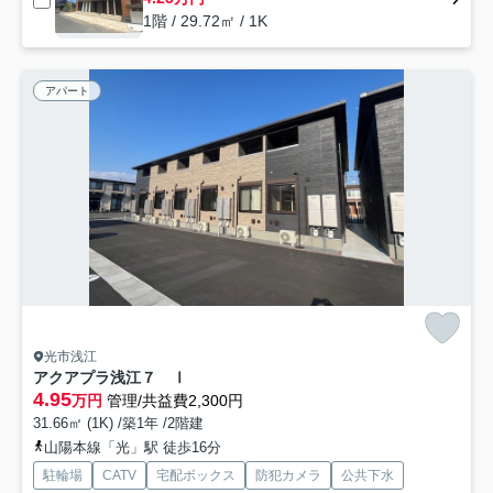
1階 / 29.72㎡ / 1K
アパート
光市浅江
アクアプラ浅江７ Ⅰ
4.95
万円
管理/共益費2,300円
31.66㎡ (1K) /築1年 /2階建
山陽本線「光」駅 徒歩16分
駐輪場
CATV
宅配ボックス
防犯カメラ
公共下水