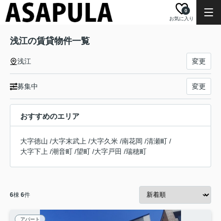
0
お気に入り
浅江の賃貸物件一覧
浅江
変更
募集中
変更
おすすめのエリア
大字徳山
/
大字末武上
/
大字久米
/
南花岡
/
清瀬町
/
大字下上
/
潮音町
/
望町
/
大字戸田
/
瑞穂町
6
棟
6
件
アパート