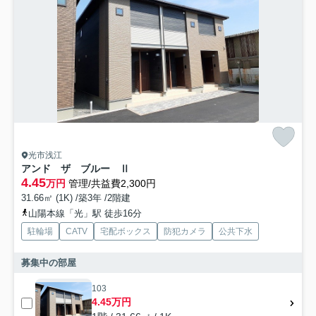
光市浅江
アンド ザ ブルー Ⅱ
4.45
万円
管理/共益費2,300円
31.66㎡ (1K) /築3年 /2階建
山陽本線「光」駅 徒歩16分
駐輪場
CATV
宅配ボックス
防犯カメラ
公共下水
募集中の部屋
103
4.45万円