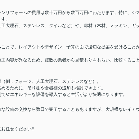
チンリフォームの費用は数十万円から数百万円にわたります。特に、シ
ます。
人工大理石、ステンレス、タイルなど）や、扉材（木材、メラミン、ガ
ることで、レイアウトやデザイン、予算の面で適切な提案を受けること
施工内容が異なるため、複数の業者から見積もりをもらい、比較するこ
材（例：クォーツ、人工大理石、ステンレスなど）。
高めるために、吊り棚や食器棚の追加も検討できます。
利で省エネルギーな設備を導入すると生活がより快適になります。
単な設備の交換なら数日で完了することもありますが、大規模なレイア
お任せください‼