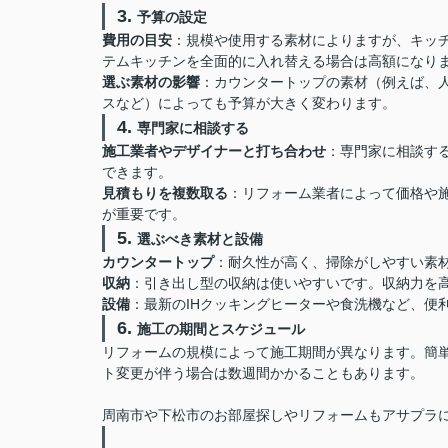
3.
予算の設定
費用の目安
：規模や使用する素材によりますが、キッ
テムキッチンを全面的に入れ替える場合は高額になり
選ぶ素材の影響
：カウンタートップの素材（例えば、
スなど）によっても予算が大きく変わります。
4.
専門家に相談する
施工業者やデザイナーと打ち合わせ
：専門家に相談す
できます。
見積もりを複数取る
：リフォーム業者によって価格や
が重要です。
5.
選ぶべき素材と設備
カウンタートップ
：耐久性が高く、掃除がしやすい素
収納
：引き出し型の収納は使いやすいです。収納力を
設備
：最新のIHクッキングヒーターや食洗機など、便
6.
施工の期間とスケジュール
リフォームの規模によって施工期間が異なります。簡
ト変更が伴う場合は数週間かかることもあります。
周南市や下松市のお部屋探しやリフォームもアサプラに