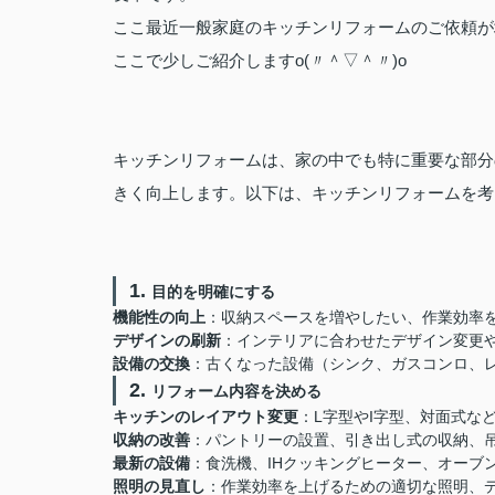
ここ最近一般家庭のキッチンリフォームのご依頼が
ここで少しご紹介しますo(〃＾▽＾〃)o
キッチンリフォームは、家の中でも特に重要な部分
きく向上します。以下は、キッチンリフォームを考
1.
目的を明確にする
機能性の向上
：収納スペースを増やしたい、作業効率
デザインの刷新
：インテリアに合わせたデザイン変更
設備の交換
：古くなった設備（シンク、ガスコンロ、
2.
リフォーム内容を決める
キッチンのレイアウト変更
：L字型やI字型、対面式な
収納の改善
：パントリーの設置、引き出し式の収納、
最新の設備
：食洗機、IHクッキングヒーター、オーブ
照明の見直し
：作業効率を上げるための適切な照明、