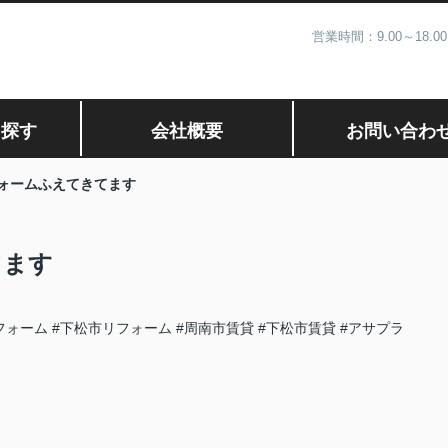
営業時間：9.00～1
ら探す
会社概要
お問い合わ
ォームふえてきてます
てます
フォーム
#下松市リフォーム
#周南市賃貸
#下松市賃貸
#アサプラ