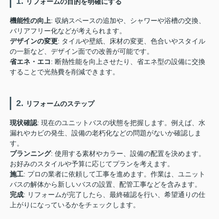
1.
リフォームの目的を明確にする
機能性の向上
: 収納スペースの追加や、シャワーや浴槽の交換、
バリアフリー化などが考えられます。
デザインの変更
: タイルや壁紙、床材の変更、色合いやスタイル
の一新など、デザイン面での改善が可能です。
省エネ・エコ
: 断熱性能を向上させたり、省エネ型の設備に交換
することで光熱費を削減できます。
2.
リフォームのステップ
現状確認
: 現在のユニットバスの状態を把握します。例えば、水
漏れやカビの発生、設備の老朽化などの問題がないか確認しま
す。
プランニング
: 使用する素材やカラー、設備の配置を決めます。
お好みのスタイルや予算に応じてプランを考えます。
施工
: プロの業者に依頼して工事を進めます。作業は、ユニット
バスの解体から新しいバスの設置、配管工事などを含みます。
完成
: リフォームが完了したら、最終確認を行い、希望通りの仕
上がりになっているかをチェックします。