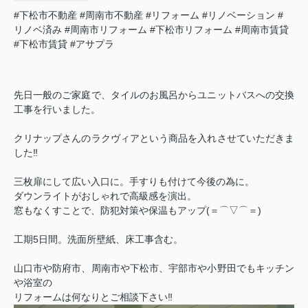
#下松市不動産
#周南市不動産
#リフォーム
#リノベーション
#
リノベ済み
#周南市リフォーム
#下松市リフォーム
#周南市賃貸
#下松市賃貸
#アサプラ
先日一般のご家庭で、タイルのお風呂からユニットバスへの交換
工事を行いました。
クリナップさんのラクヴィアという商品を入れさせていただきま
した‼
三枚扉にして広い入口に。手すりも付けて今後の為に。
ダウンライトがおしゃれで高級感を演出。
窓もなくすことで、防犯対策や保温もアップ(＝⌒▽⌒＝)
工期5日間。洗面所壁紙、床工事含む。
山口市や防府市、周南市や下松市、宇部市や小野田でもキッチン
や浴室の
リフォームは何なりとご相談下さい‼