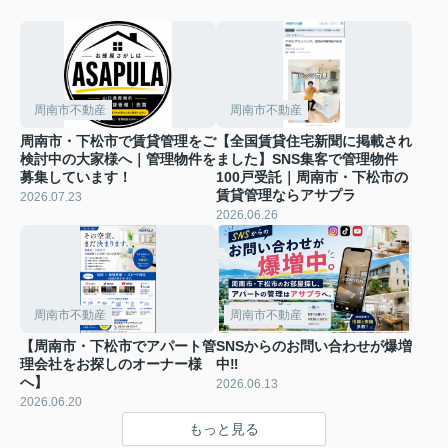
周南市不動産
周南市不動産
周南市・下松市で賃貸管理をご
【全国賃貸住宅新聞に掲載され
検討中の大家様へ｜管理物件を
ました】SNS集客で管理物件
募集しています！
100戸受託｜周南市・下松市の
賃貸管理ならアサプラ
2026.07.23
2026.06.26
周南市不動産
周南市不動産
【周南市・下松市でアパート管
SNSからのお問い合わせが爆増
理会社をお探しのオーナー様
中‼
へ】
2026.06.13
2026.06.20
もっと見る