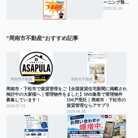
ーニング祭り
開催‼
2025.01.16
”周南市不動産”おすすめ記事
周南市不動産
周南市不動産
周南市・下松市で賃貸管理をご
【全国賃貸住宅新聞に掲載され
検討中の大家様へ｜管理物件を
ました】SNS集客で管理物件
募集しています！
100戸受託｜周南市・下松市の
賃貸管理ならアサプラ
2026.07.23
2026.06.26