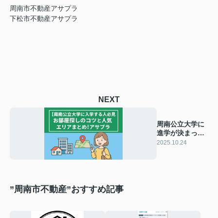
周南市不動産アサプラ
下松市不動産アサプラ
NEXT
周南公立大学に
進学が決まった
ら！
2025.10.24
”周南市不動産”おすすめ記事