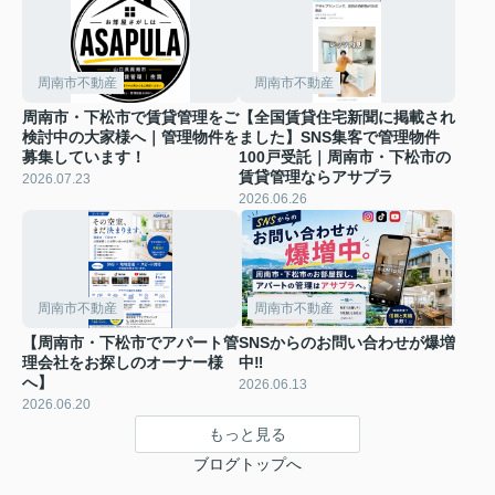
周南市不動産
周南市不動産
周南市・下松市で賃貸管理をご
【全国賃貸住宅新聞に掲載され
検討中の大家様へ｜管理物件を
ました】SNS集客で管理物件
募集しています！
100戸受託｜周南市・下松市の
賃貸管理ならアサプラ
2026.07.23
2026.06.26
周南市不動産
周南市不動産
【周南市・下松市でアパート管
SNSからのお問い合わせが爆増
理会社をお探しのオーナー様
中‼
へ】
2026.06.13
2026.06.20
もっと見る
ブログトップへ